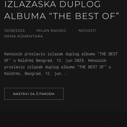
IZLAZASKA DUPLOG
ALBUMA “THE BEST OF”
13/06/2025
MILAN RADNIC
NOVOSTI
NEMA KOMENTARA
NA
PROSLAVA
POVODOM
Kenozoik proslavio izlazak duplog albuma “THE BEST
IZLAZASKA
OF” u Kaldrmi Beograd, 12. jun 2025. Kenozoik
DUPLOG
proslavio izlazak duplog albuma “THE BEST OF” u
ALBUMA
“THE
Kaldrmi, Beograd, 12. jun...
BEST
OF”
NASTAVI SA ČITANJEM