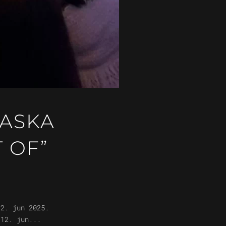
ZASKA
 OF”
12. jun 2025.
 12. jun...