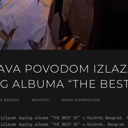
AVA POVODOM IZLA
G ALBUMA “THE BEST
N RADNIC
NOVOSTI
NEMA KOMENTARA
NA
PROSLAVA
POVODOM
 izlazak duplog albuma “THE BEST OF” u Kaldrmi Beograd, 
IZLAZASKA
 izlazak duplog albuma “THE BEST OF” u Kaldrmi, Beograd,
DUPLOG