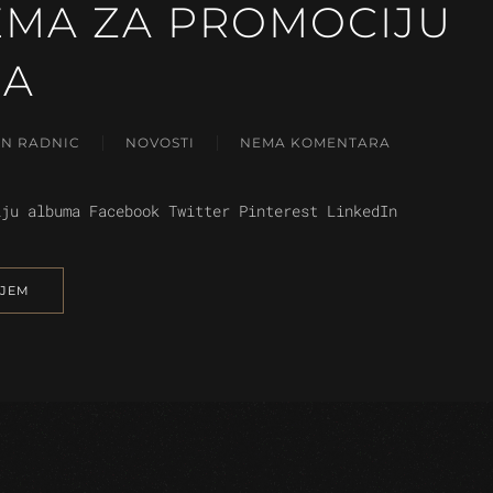
EMA ZA PROMOCIJU
MA
AN RADNIC
NOVOSTI
NEMA KOMENTARA
NA
PRIPREMA
ZA
iju albuma Facebook Twitter Pinterest LinkedIn
PROMOCIJU
ALBUMA
NJEM