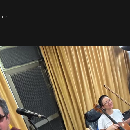
ALBUMA
“THE
BEST
NJEM
OF”