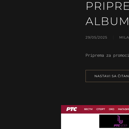
PRIPR
ALBU
29/05/2025
MIL
Priprema za promoc
NASTAVI SA ČITA