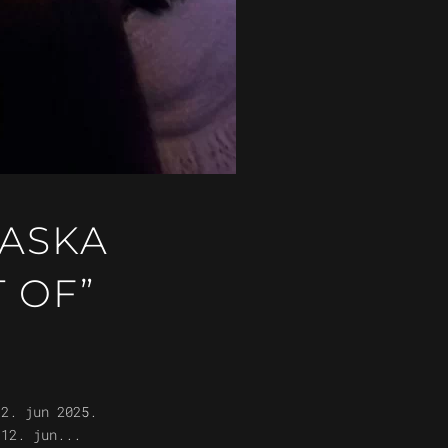
ZASKA
 OF”
12. jun 2025.
 12. jun...