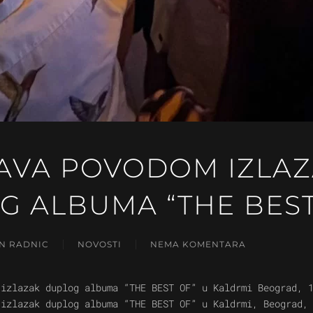
AVA POVODOM IZLA
G ALBUMA “THE BEST
N RADNIC
NOVOSTI
NEMA KOMENTARA
NA
PROSLAVA
POVODOM
 izlazak duplog albuma “THE BEST OF” u Kaldrmi Beograd, 
IZLAZASKA
 izlazak duplog albuma “THE BEST OF” u Kaldrmi, Beograd,
DUPLOG