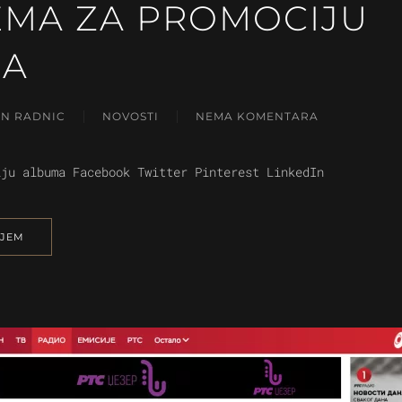
EMA ZA PROMOCIJU
MA
AN RADNIC
NOVOSTI
NEMA KOMENTARA
NA
PRIPREMA
ZA
iju albuma Facebook Twitter Pinterest LinkedIn
PROMOCIJU
ALBUMA
NJEM