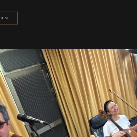
ALBUMA
“THE
BEST
NJEM
OF”