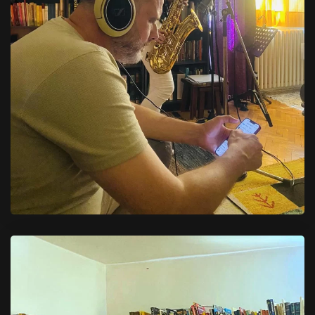
VELIKA SLIKA