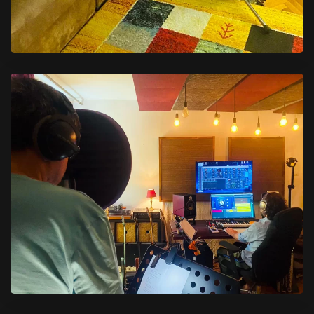
VELIKA SLIKA