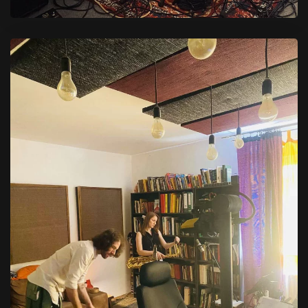
VELIKA SLIKA