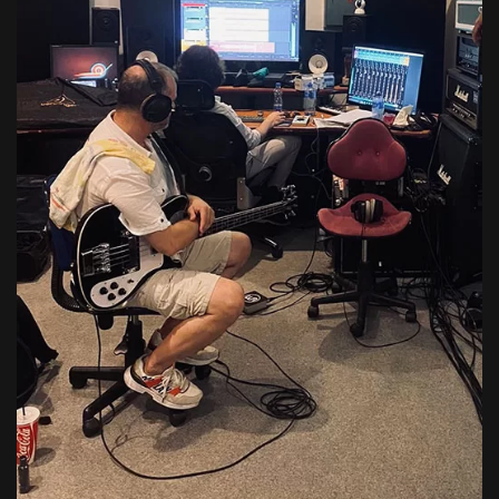
VELIKA SLIKA