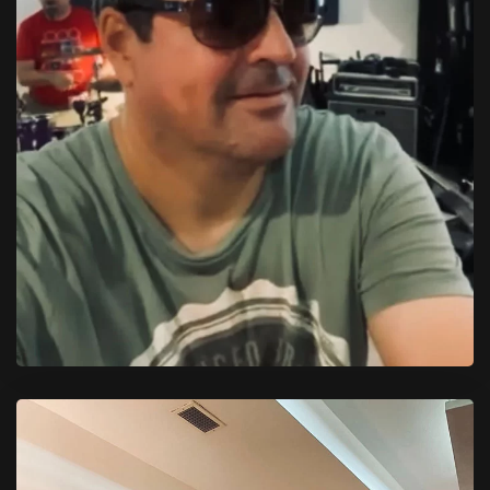
VELIKA SLIKA